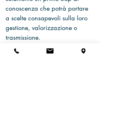
conoscenza che potrà portare 
a scelte consapevoli sulla loro 
gestione, valorizzazione o 
trasmissione.
Per informazioni o 
approfondimenti, potete 
scrivermi a:
fazzini.consulenza@gmail.com
Archivio: Mercati e Finanza