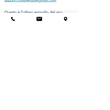
fazzini.consulenza@gmail.com
Questo è l'ultimo episodio del mio 
podcast, La Borsa...in poche parole, che 
puoi ascoltare anche su 