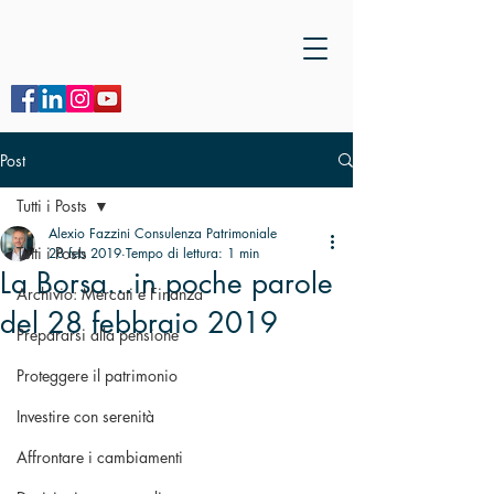
Post
Tutti i Posts
Alexio Fazzini Consulenza Patrimoniale
Tutti i Posts
28 feb 2019
Tempo di lettura: 1 min
La Borsa...in poche parole
Archivio: Mercati e Finanza
del 28 febbraio 2019
Prepararsi alla pensione
Proteggere il patrimonio
Investire con serenità
Affrontare i cambiamenti