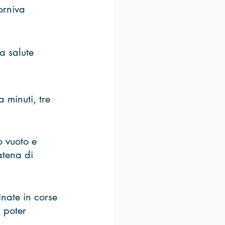
orniva 
a salute
 minuti, tre 
 vuoto e 
atena di 
nate in corse 
 poter 