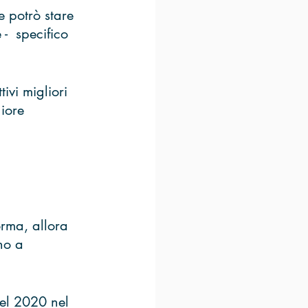
 potrò stare 
-  specifico 
vi migliori 
iore 
orma, allora 
no a 
el 2020 nel 