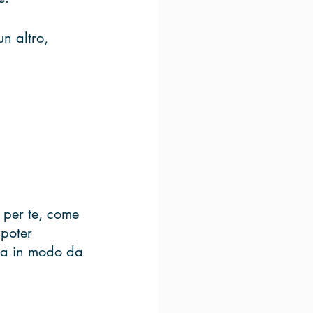
n altro, 
 per te, come 
poter 
ica in modo da 