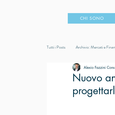
CHI SONO
Tutti i Posts
Archivio: Mercati e Fina
Affrontare i cambiamenti
Decis
Alexio Fazzini Cons
Nuovo ann
progettarl