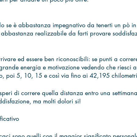
ido se è abbastanza impegnativo da tenerti un pò in
abbastanza realizzabile da farti provare soddisfaz
rrivare ed essere ben riconoscibili: se punti a corre
grande energia e motivazione vedendo che riesci a
, poi 5, 10, 15 e così via fino ai 42,195 chilometri 
speri di correre quella distanza entro una settimana
disfazione, ma molti dolori si!
ficativo
ficaci sono quelli con il maggior significato personal