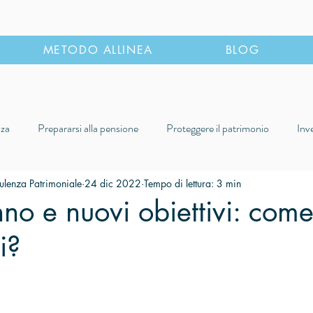
METODO ALLINEA
BLOG
nza
Prepararsi alla pensione
Proteggere il patrimonio
Inv
ioni consapevoli
Casi e Storie di vita
ulenza Patrimoniale
24 dic 2022
Tempo di lettura: 3 min
o e nuovi obiettivi: com
i?