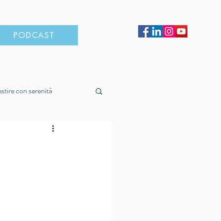
PODCAST
estire con serenità
e