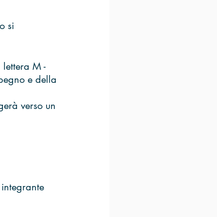
o si 
 lettera M - 
pegno e della 
ngerà verso un 
 integrante 