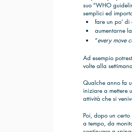
suo “WHO guideline
semplici ed import
fare un po’ di 
aumentarne la 
“
every move c
Ad esempio potrest
volte alla settiman
Qualche anno fa un
iniziare a mettere 
attività che si veni
Poi, dopo un certo
a tempo, da monito
continuare a spinge