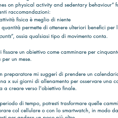
s on physical activity and sedentary behaviour” f
anti raccomandazioni:
attività fisica è meglio di niente
quantità permette di ottenere ulteriori benefici per l
ounts
”, ossia qualsiasi tipo di movimento conta.
i fissare un obiettivo come camminare per cinquanta
a per un mese. 
 preparatore mi suggerì di prendere un calendario
una x sui giorni di allenamento per osservare una c
va a creare verso l'obiettivo finale. 
 periodo di tempo, potresti trasformare quelle cammi
rare col cellulare o con lo smartwatch, in modo da
rti per andare un poco più oltre. 