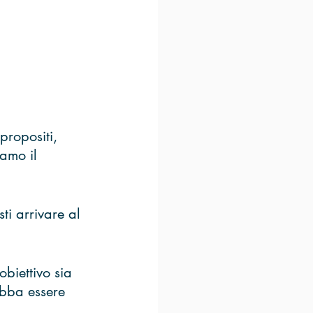
propositi, 
iamo il 
ti arrivare al 
obiettivo sia 
ebba essere 