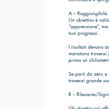
A – Raggiungibile 
Un obiettivo è val
“apprensione”, ma 
tuoi progressi. 
I risultati devono a
maratona troverai 
prima un chilometro
Se parti da zero e 
troverai grande sod
R – Rilevante/Signi
Gli obiettivi più ef