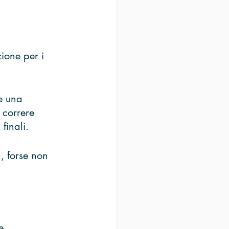
 
ione per i 
re una 
 correre 
finali.
, forse non 
e.