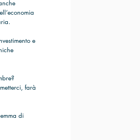
Banche 
ell’economia 
ria.
nvestimento e 
niche 
embre? 
metterci, farà 
dilemma di 