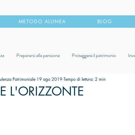
METODO ALLINEA
BLOG
nza
Prepararsi alla pensione
Proteggere il patrimonio
Inv
ioni consapevoli
Casi e Storie di vita
ulenza Patrimoniale
19 ago 2019
Tempo di lettura: 2 min
E L'ORIZZONTE