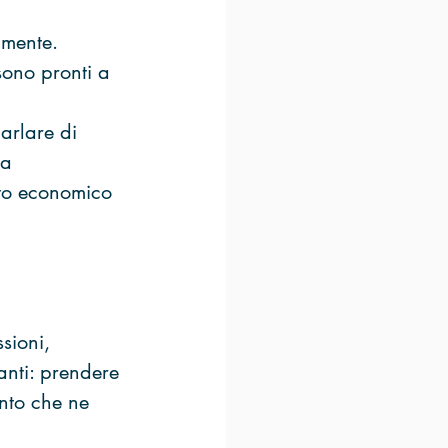
amente. 
sono pronti a 
arlare di 
ra 
nto economico 
sioni, 
nti: prendere 
ento che ne 