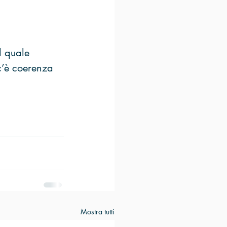
l quale 
 c’è coerenza 
Mostra tutti