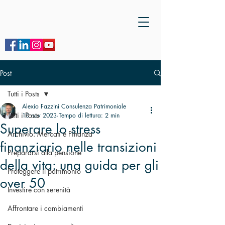
Post
Tutti i Posts
Alexio Fazzini Consulenza Patrimoniale
Tutti i Posts
10 nov 2023
Tempo di lettura: 2 min
Superare lo stress
Archivio: Mercati e Finanza
finanziario nelle transizioni
Prepararsi alla pensione
della vita: una guida per gli
Proteggere il patrimonio
over 50
Investire con serenità
Affrontare i cambiamenti