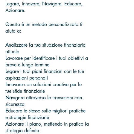
Legare, Innovare, Navigare, Educare, 
Azionare. 
Questo è un metodo personalizzato ti 
aiuta a:
A
nalizzare la tua situazione finanziaria 
attuale
L
avorare per identificare i tuoi obiettivi a 
breve e lungo termine
L
egare i tuoi piani finanziari con le tue 
aspirazioni personali
I
nnovare con soluzioni creative per le 
tue sfide finanziarie
N
avigare attraverso le transizioni con 
sicurezza
E
ducare te stesso sulle migliori pratiche 
e strategie finanziarie
A
zionare il piano, mettendo in pratica la 
strategia definita