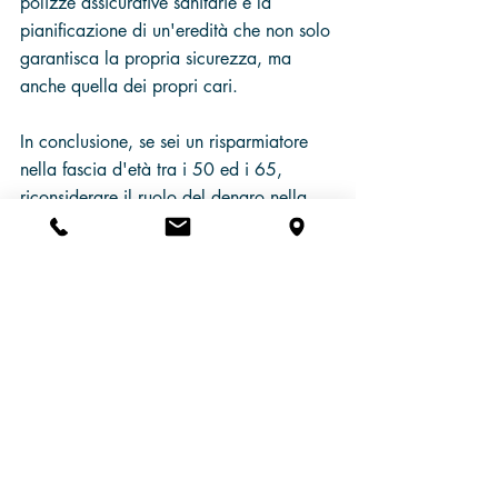
polizze assicurative sanitarie e la 
pianificazione di un'eredità che non solo 
garantisca la propria sicurezza, ma 
anche quella dei propri cari.
In conclusione, se sei un risparmiatore 
nella fascia d'età tra i 50 ed i 65, 
riconsiderare il ruolo del denaro nella 
tua vita potrebbe essere più che una 
necessità finanziaria: un vero pilastro 
per una vita piena ed ancora più 
soddisfacente. 
Misurare il successo finanziario non solo 
in termini di accumulo, ma anche 
attraverso la lente della qualità della 
vita, può portare a scelte sagge, ma 
anche e soprattutto, ad una maggiore 