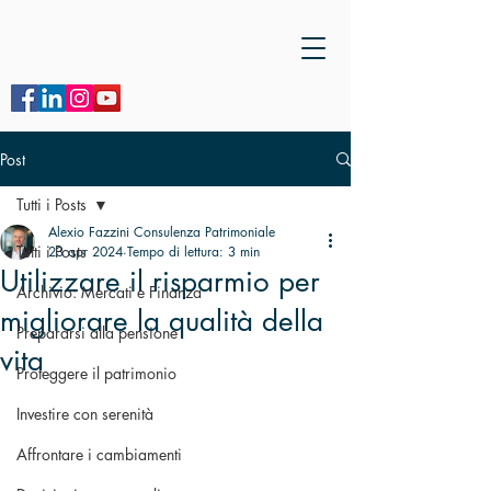
Post
Tutti i Posts
Alexio Fazzini Consulenza Patrimoniale
Tutti i Posts
23 apr 2024
Tempo di lettura: 3 min
Utilizzare il risparmio per
Archivio: Mercati e Finanza
migliorare la qualità della
Prepararsi alla pensione
vita
Proteggere il patrimonio
Investire con serenità
Affrontare i cambiamenti