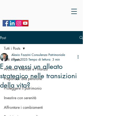
Post
Tutti i Posts
Alexio Fazzini Consulenza Patrimoniale
Tutti i Posts
6 gen 2025
Tempo di lettura: 3 min
E se avessi un alleato
Archivio: Mercati e Finanza
strategico nelle transizioni
Prepararsi alla pensione
della vita?
Proteggere il patrimonio
Investire con serenità
Affrontare i cambiamenti