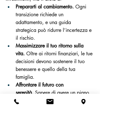
Prepararti al cambiamento.
 Ogni 
transizione richiede un 
adattamento, e una guida 
strategica può ridurre l’incertezza e 
il rischio.
Massimizzare il tuo ritorno sulla 
vita.
 Oltre ai ritorni finanziari, le tue 
decisioni devono sostenere il tuo 
benessere e quello della tua 
famiglia.
Affrontare il futuro con 
serenità.
 Sapere di avere un piano 
solido ti permette di vivere ogni 
cambiamento con fiducia.
Un alleato strategico è molto più di un 
semplice consulente: è una guida, un 
sostenitore e un partner nel tuo percorso 