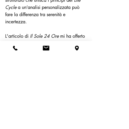
strutturato che unisca i principi del 
Life 
Cycle
 a un’analisi personalizzata può 
fare la differenza tra serenità e 
incertezza.
L'articolo di 
Il Sole 24 Ore
 mi ha offerto 
la possibilità di riflettere su questo 
concetto: 
la finanza non è mai statica, 
così come non lo sono le nostre vite. 
Un metodo di pianificazione che si basi 
sui cambiamenti che affrontiamo nella 
vita rappresenta una bussola preziosa 
per adattare la pianificazione 
finanziaria stessa alle diverse fasi della 
vita, in modo da evitare il rischio di 
decisioni tardive o inadeguate.