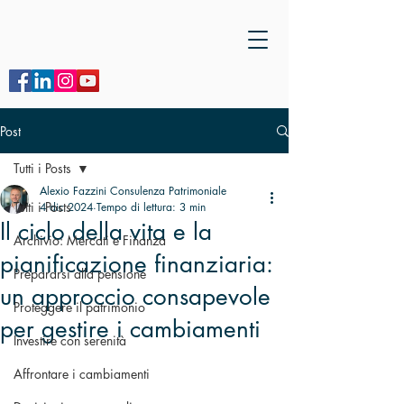
Post
Tutti i Posts
Alexio Fazzini Consulenza Patrimoniale
Tutti i Posts
4 dic 2024
Tempo di lettura: 3 min
Il ciclo della vita e la
Archivio: Mercati e Finanza
pianificazione finanziaria:
Prepararsi alla pensione
un approccio consapevole
Proteggere il patrimonio
per gestire i cambiamenti
Investire con serenità
Affrontare i cambiamenti