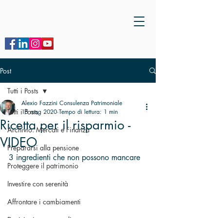
Post
Tutti i Posts
Alexio Fazzini Consulenza Patrimoniale
Tutti i Posts
15 mag 2020
Tempo di lettura: 1 min
Ricetta per il risparmio -
Archivio: Mercati e Finanza
VIDEO
Prepararsi alla pensione
3 ingredienti che non possono mancare
Proteggere il patrimonio
Investire con serenità
Affrontare i cambiamenti